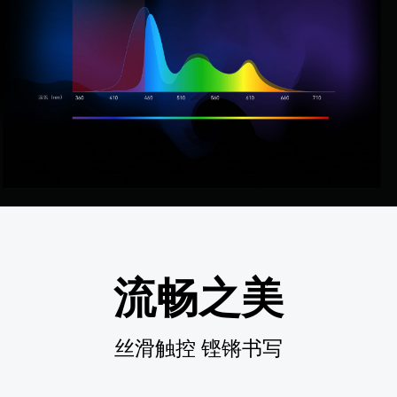
流畅之美
丝滑触控 铿锵书写