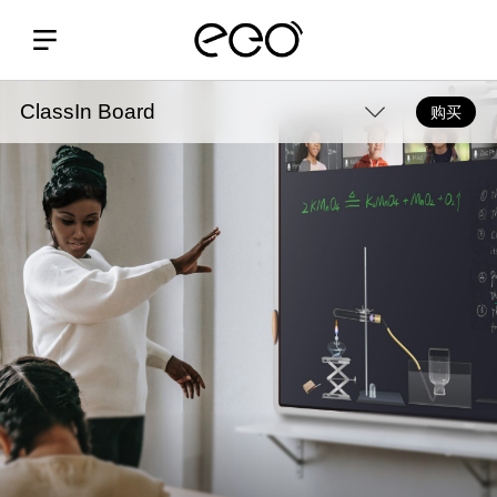
ClassIn Board
购买