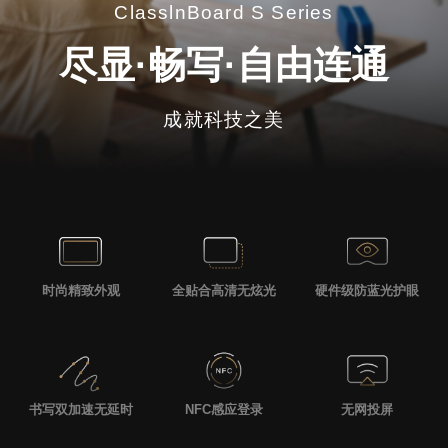
ClasslnBoard S Series
尽显·畅写·自由连通
成就科技之美
时尚精致外观
全贴合高清无炫光
硬件级防蓝光护眼
书写双加速无延时
NFC感应登录
无网投屏