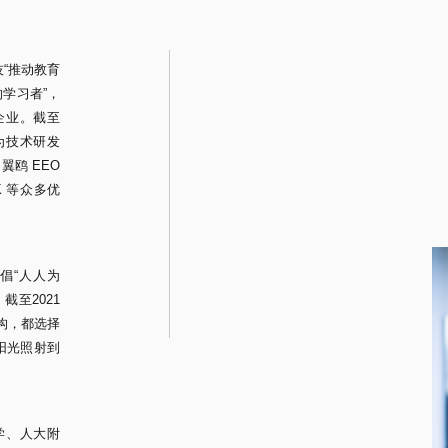
技“推动教育
学习者”，
企业。截至
%为技术研发
翼鸥 EEO
OK 等众多优
提倡“人人为
至2021
机构，都选择
缕阳光照射到
学、人大附