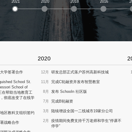
2021
2020
2018
2016
2
2020
2
大学签署合作
12月
研发总部正式落户苏州高新科技城
ished School St.
11月
完成C轮融资并发布智慧教室
essori School of
8月
发布 SchooIn 社区版
sIn 正在帮助当地教育工
，彻底改变了在线学
7月
完成B轮融资
3月
陆续增设全国一二线城市19家分公司
地区教科文组织签约
2月
疫情期间免费支持千万老师和学生“停课不
署战略合作
停学”