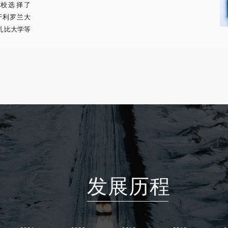
校选择了
为匈牙利罗兰大
扎比大学等
发展历程