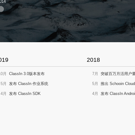
014
019
2018
10月
ClassIn 3.0版本发布
7月
突破百万月活用户
5月
发布 ClassIn 作业系统
5月
推出 Schooin Clou
4月
发布 ClassIn SDK
4月
发布 ClassIn Andr