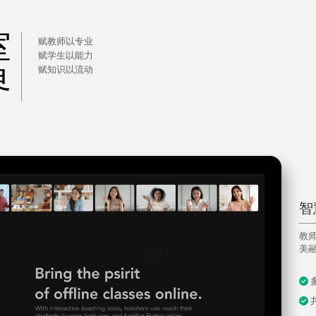


赋教师以专业

赋学生以能力

赋知识以流动
界
智
教
美融