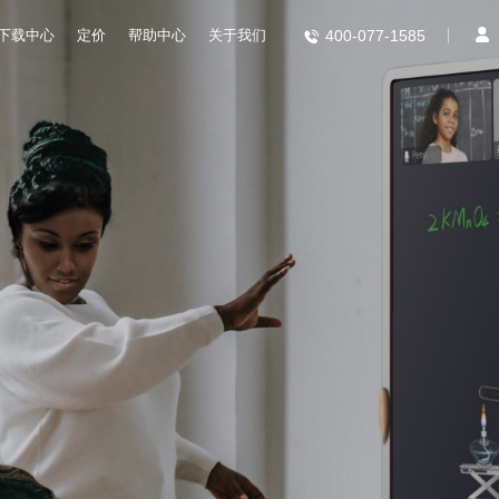
下载中心
定价
帮助中心
关于我们
400-077-1585
不止智能
更是智慧
AI 赋能教师减负，
让教育回归立德树人本质。