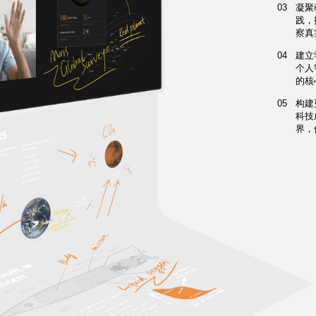
03
凝聚
践，
察真
04
建立
个人
的核
05
构建
科技
界，